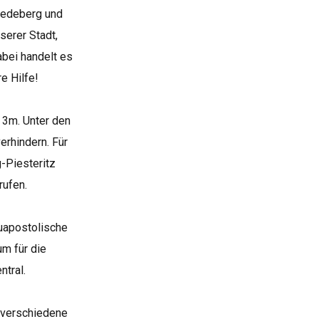
iedeberg und
serer Stadt,
abei handelt es
e Hilfe!
. 3m. Unter den
erhindern. Für
-Piesteritz
rufen.
uapostolische
m für die
ntral.
 verschiedene