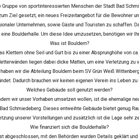
ne Gruppe von sportinteressierten Menschen der Stadt Bad Schm
um Ziel gesetzt, ein neues Freizeitangebot für die Bewohner un
gionaler Unternehmen, sowie Gäste und Touristen zu schaffen. D
 eine Boulderhalle. Um diese Idee umzusetzen, benötigen wir Ihr
Was ist Bouldern?
as Klettern ohne Seil und Gurt bis zu einer Absprunghöhe von ca
letterwänden liegen dabei dicke Matten, um eine Verletzung zu v
 haben wir die Abteilung Bouldern beim SV Grün Weiß Wittenberg
ndet. Dadurch brauchen wir keinen eigenen Verein ins Leben zu 
Welches Gebäude soll genutzt werden?
indem wir unser Vorhaben umsetzen wollen, ist die ehemalige ne
n Bad Schmiedeberg. Dieses entweihte Gebäude bietet genug Rau
zung unserer Vorstellungen und zusätzlich ist die Lage sehr ze
Wie finanziert sich die Boulderhalle?
ist abgeschlossen, mit den Behörden wurden Details geklärt und