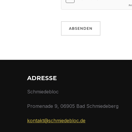
ABSENDEN
ADRESSE
Schmiedebloc
Promenade 9, 06905 Bad Schmiedeberg
kontakt@schmiedebloc.de