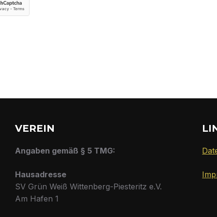
VEREIN
LI
Angaben gemäß § 5 TMG:
Dat
Hausadresse
Imp
SV Grün Weiß Wittenberg-Piesteritz e.V.
Am Hafen 1